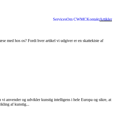
Services
Om CWMC
Kontakt
Artikler
 læse med hos os? Fordi hver artikel vi udgiver er en skattekiste af
vi anvender og udvikler kunstig intelligens i hele Europa og sikre, at
kling af kunstig...