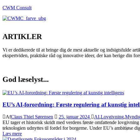
CWM Consult
ARTIKLER
Vi er dedikerede til at bringe dig de mest aktuelle og indsigtsfulde arti
ekspertviden, praktiske råd og innovative ideer, der kan berige din for
God læselyst...
EU’s AI-forordning: Første regulering af kunstig intel
Af
Claus Thiel Sørensen
25. januar 2024
AI
,
Lovgivning
,
Myndig
EU tager et historisk skridt med verdens første omfattende lovgivning 
teknologien udnyttes til fordel for borgerne. Under EU’s ambitiøse dig
Læs mere