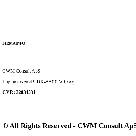
Consulting
(Digital Strategiudvikling)
DATA
(Data arkitektur og Handlingsplan)
Automation
(AI, Flow og Processtyring)
Commerce 4.0
(Handel i fremtiden)
FIRMAINFO
CWM Consult ApS
8800 Viborg
Lupinmarken 43, DK-
CVR: 32834531
www.cwmc.dk
www.cwmconsult.dk
© All Rights Reserved - CWM Consult Ap