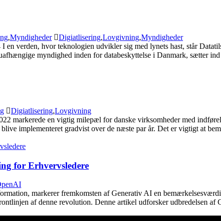
ing
,
Myndigheder
Digiatlisering
,
Lovgivning
,
Myndigheder
 I en verden, hvor teknologien udvikler sig med lynets hast, står Datatils
le uafhængige myndighed inden for databeskyttelse i Danmark, sætter in
ng
Digiatlisering
,
Lovgivning
2022 markerede en vigtig milepæl for danske virksomheder med indførel
blive implementeret gradvist over de næste par år. Det er vigtigt at bem
ng for Erhvervsledere
penAI
ansformation, markerer fremkomsten af Generativ AI en bemærkelsesværd
ontlinjen af denne revolution. Denne artikel udforsker udbredelsen af