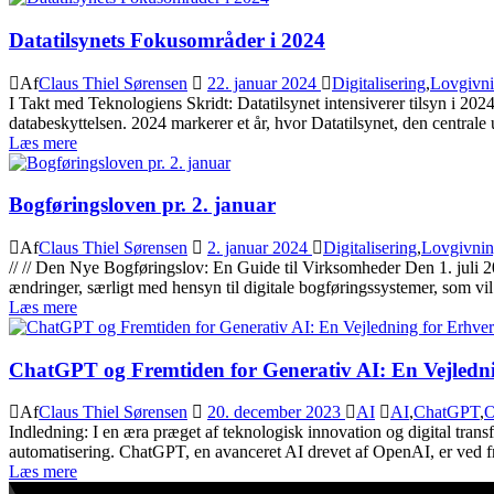
Datatilsynets Fokusområder i 2024
Af
Claus Thiel Sørensen
22. januar 2024
Digitalisering
,
Lovgivn
I Takt med Teknologiens Skridt: Datatilsynet intensiverer tilsyn i 2024
databeskyttelsen. 2024 markerer et år, hvor Datatilsynet, den centra
Læs mere
Bogføringsloven pr. 2. januar
Af
Claus Thiel Sørensen
2. januar 2024
Digitalisering
,
Lovgivni
// // Den Nye Bogføringslov: En Guide til Virksomheder Den 1. juli 
ændringer, særligt med hensyn til digitale bogføringssystemer, som vil 
Læs mere
ChatGPT og Fremtiden for Generativ AI: En Vejledni
Af
Claus Thiel Sørensen
20. december 2023
AI
AI
,
ChatGPT
,
O
Indledning: I en æra præget af teknologisk innovation og digital tr
automatisering. ChatGPT, en avanceret AI drevet af OpenAI, er ved fr
Læs mere