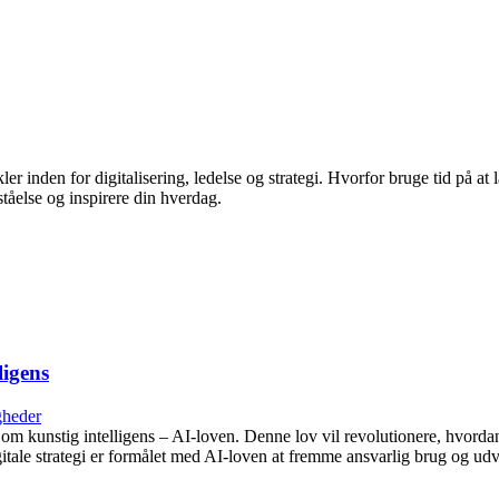
kler inden for digitalisering, ledelse og strategi. Hvorfor bruge tid på at
ståelse og inspirere din hverdag.
ligens
heder
om kunstig intelligens – AI-loven. Denne lov vil revolutionere, hvordan 
itale strategi er formålet med AI-loven at fremme ansvarlig brug og udvi