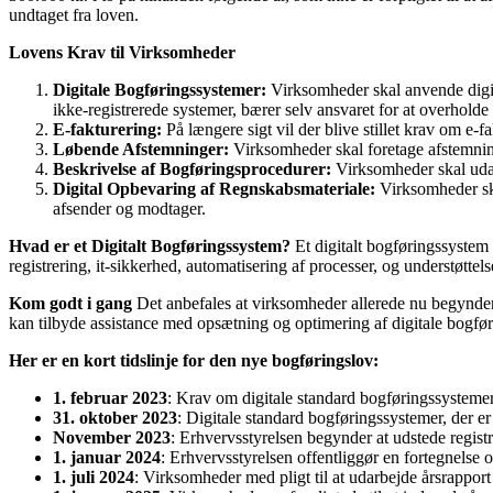
undtaget fra loven.
Lovens Krav til Virksomheder
Digitale Bogføringssystemer:
Virksomheder skal anvende digit
ikke-registrerede systemer, bærer selv ansvaret for at overholde
E-fakturering:
På længere sigt vil der blive stillet krav om e-
Løbende Afstemninger:
Virksomheder skal foretage afstemning
Beskrivelse af Bogføringsprocedurer:
Virksomheder skal udar
Digital Opbevaring af Regnskabsmateriale:
Virksomheder skal
afsender og modtager.
Hvad er et Digitalt Bogføringssystem?
Et digitalt bogføringssystem 
registrering, it-sikkerhed, automatisering af processer, og understøttels
Kom godt i gang
Det anbefales at virksomheder allerede nu begynder 
kan tilbyde assistance med opsætning og optimering af digitale bogfø
Her er en kort tidslinje for den nye bogføringslov:
1. februar 2023
: Krav om digitale standard bogføringssystemer 
31. oktober 2023
: Digitale standard bogføringssystemer, der er
November 2023
: Erhvervsstyrelsen begynder at udstede registr
1. januar 2024
: Erhvervsstyrelsen offentliggør en fortegnelse 
1. juli 2024
: Virksomheder med pligt til at udarbejde årsrapport