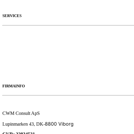
SERVICES
Consulting
(Digital Strategiudvikling)
DATA
(Data arkitektur og Handlingsplan)
Automation
(AI, Flow og Processtyring)
Commerce 4.0
(Handel i fremtiden)
FIRMAINFO
CWM Consult ApS
8800 Viborg
Lupinmarken 43, DK-