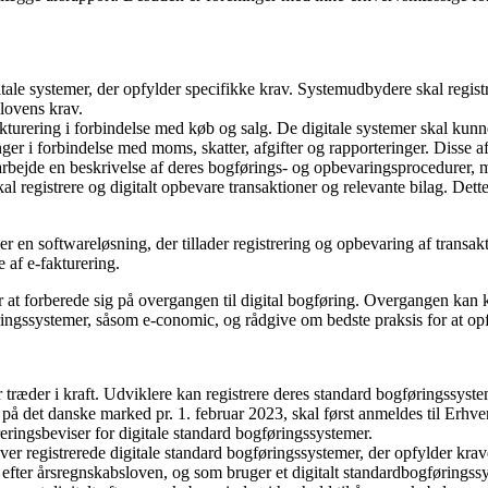
ale systemer, der opfylder specifikke krav. Systemudbydere skal regist
 lovens krav.
fakturering i forbindelse med køb og salg. De digitale systemer skal kunn
er i forbindelse med moms, skatter, afgifter og rapporteringer. Disse a
bejde en beskrivelse af deres bogførings- og opbevaringsprocedurer, m
 registrere og digitalt opbevare transaktioner og relevante bilag. Dette
er en softwareløsning, der tillader registrering og opbevaring af transa
e af e-fakturering.
at forberede sig på overgangen til digital bogføring. Overgangen kan 
ringssystemer, såsom e-conomic, og rådgive om bedste praksis for at op
træder i kraft. Udviklere kan registrere deres standard bogføringssyste
 på det danske marked pr. 1. februar 2023, skal først anmeldes til Erhve
eringsbeviser for digitale standard bogføringssystemer.
over registrerede digitale standard bogføringssystemer, der opfylder kra
 efter årsregnskabsloven, og som bruger et digitalt standardbogføringssy