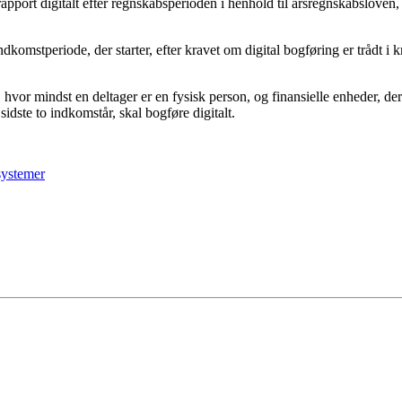
srapport digitalt efter regnskabsperioden i henhold til årsregnskabslov
komstperiode, der starter, efter kravet om digital bogføring er trådt i kr
hvor mindst en deltager er en fysisk person, og finansielle enheder, de
ste to indkomstår, skal bogføre digitalt.
systemer