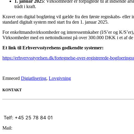
1. januar 2025
: Virksomheder er forpligtede til at indsende år
trådt i kraft.
Kravet om digital bogføring vil gælde fra den første regnskabs- eller ind
standard digitalt system med start fra den 1. januar 2025.
For enkeltmandsvirksomheder og interessentskaber (I/S’er og K/S’er), 
Virksomheder med en nettoindkomst på over 300.000 DKK i et af de sid
Et link til Erhvervsstyrelsens godkendte systemer:
https://erhvervsstyrelsen.dk/fortegnelse-over-registrerede-bogfoerings
//
Emneord
Digiatlisering
,
Lovgivning
KONTAKT
Telf: +45 25 78 84 01
Mail:
info@cwmc.dk