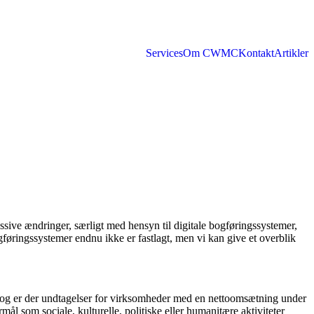
Services
Om CWMC
Kontakt
Artikler
ive ændringer, særligt med hensyn til digitale bogføringssystemer,
gføringssystemer endnu ikke er fastlagt, men vi kan give et overblik
Dog er der undtagelser for virksomheder med en nettoomsætning under
ål som sociale, kulturelle, politiske eller humanitære aktiviteter