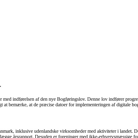
r
 med indførelsen af den nye Bogføringslov. Denne lov indfører progress
igt at bemærke, at de præcise datoer for implementeringen af digitale bo
anmark, inklusive udenlandske virksomheder med aktiviteter i landet. 
 aflægge årsrapport. Desuden er foreninger med ikke-erhvervsmæssige form