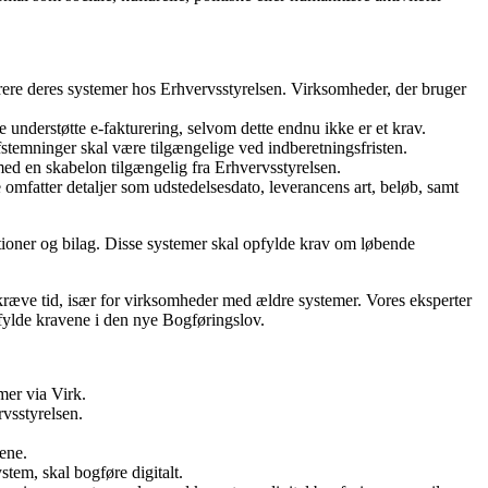
rere deres systemer hos Erhvervsstyrelsen. Virksomheder, der bruger
e understøtte e-fakturering, selvom dette endnu ikke er et krav.
fstemninger skal være tilgængelige ved indberetningsfristen.
ed en skabelon tilgængelig fra Erhvervsstyrelsen.
 omfatter detaljer som udstedelsesdato, leverancens art, beløb, samt
ktioner og bilag. Disse systemer skal opfylde krav om løbende
kræve tid, især for virksomheder med ældre systemer. Vores eksperter
fylde kravene i den nye Bogføringslov.
mer via Virk.
rvsstyrelsen.
vene.
stem, skal bogføre digitalt.